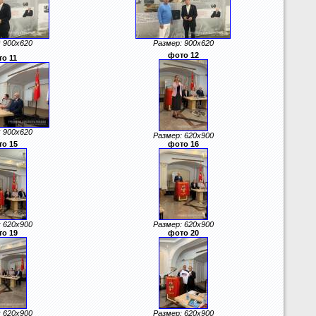
 900x620
Размер: 900x620
фото 12
о 11
 900x620
Размер: 620x900
о 15
фото 16
 620x900
Размер: 620x900
о 19
фото 20
 620x900
Размер: 620x900