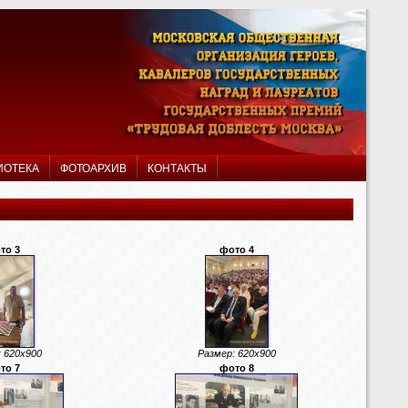
ИОТЕКА
ФОТОАРХИВ
КОНТАКТЫ
то 3
фото 4
 620x900
Размер: 620x900
то 7
фото 8