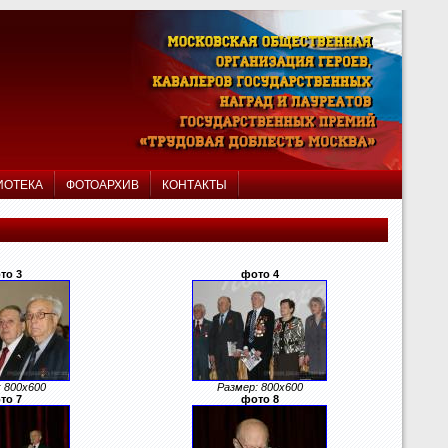
ИОТЕКА
ФОТОАРХИВ
КОНТАКТЫ
то 3
фото 4
 800x600
Размер: 800x600
то 7
фото 8