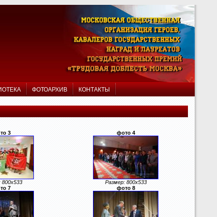
ИОТЕКА
ФОТОАРХИВ
КОНТАКТЫ
то 3
фото 4
 800x533
Размер: 800x533
то 7
фото 8