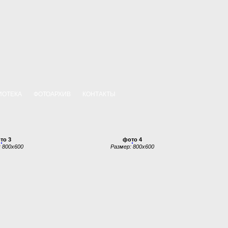
ИОТЕКА
ФОТОАРХИВ
КОНТАКТЫ
то 3
фото 4
 800x600
Размер: 800x600