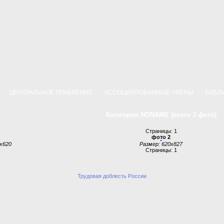
Р
ЦЕНТРАЛЬНОЕ ПРАВЛЕНИЕ
АССОЦИИРОВАННЫЕ ЧЛЕНЫ
БИБЛ
Категория NONAME (всего 3 фото)
Страницы: 1
фото 2
0x620
Размер: 620x827
Страницы: 1
Трудовая доблесть России