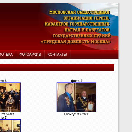
ИОТЕКА
ФОТОАРХИВ
КОНТАКТЫ
то 3
фото 4
 799x600
Размер: 800x600
то 7