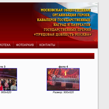
ИОТЕКА
ФОТОАРХИВ
КОНТАКТЫ
то 3
фото 4
 900x620
Размер: 900x620