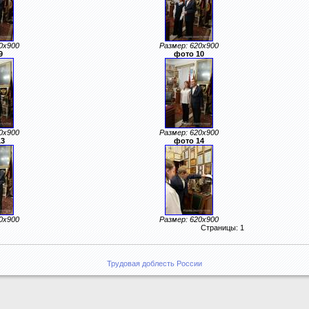
0x900
Размер: 620x900
9
фото 10
0x900
Размер: 620x900
13
фото 14
0x900
Размер: 620x900
Страницы: 1
Трудовая доблесть России