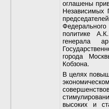
оглашены прив
Независимых 
председателе
Федерального 
политике А.
генерала а
Государствен
города Москв
Кобзона.
В целях повыш
экономич
совершенс
стимулирова
высоких и ст