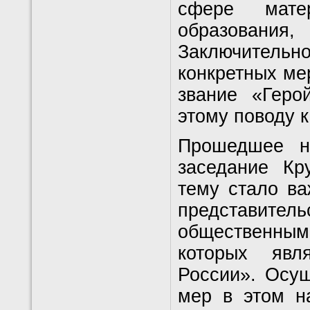
сфере матер
образования
Заключител
конкретных ме
звание «Геро
этому поводу 
Прошедшее н
заседание Кр
тему стало в
представите
общественным
которых явл
России». Осущ
мер в этом н